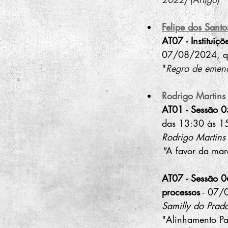
Felipe dos Santo
AT07 - Instituiçõe
07/08/2024, qua
"
Regra de emenda
Rodrigo Martins
AT01 - Sessão 05 
das 13:30 às 1
Rodrigo Martins 
"
A favor da maré
AT07 - Sessão 06
processos
 - 07/
Samilly do Prado
"Alinhamento Pa