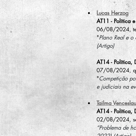
Lucas Herzog
AT11 - Política 
06/08/2024, te
"
Plano Real e o 
(Artigo)
AT14 - Política, 
07/08/2024, qu
"
Competição polí
e judiciais na ev
Tailma Vencesla
AT14 - Política, 
02/08/2024, sex
“Problema de ho
2022) (Artigo)