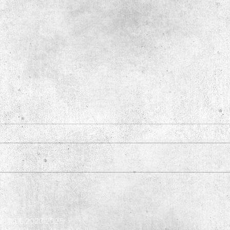
Rogério Arantes concede entrevista à
JUDE p
Revista Agenda Pública
do Pro
Ciênci
cia - JUDE 2023-2025