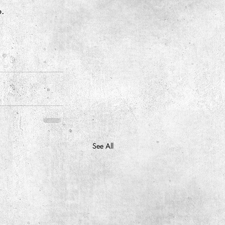
o.
See All