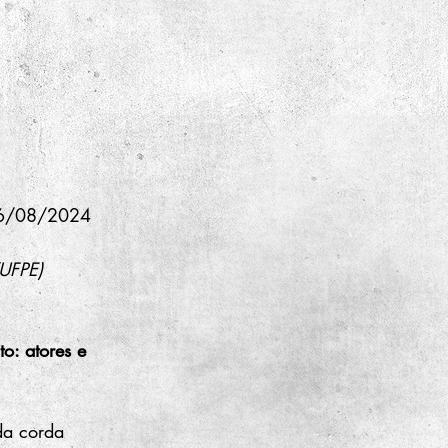
06/08/2024 
(UFPE)
o: atores e 
da corda 