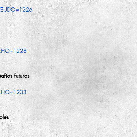
ONTEUDO=1226
BALHO=1228
afios futuros
BALHO=1233
oles 