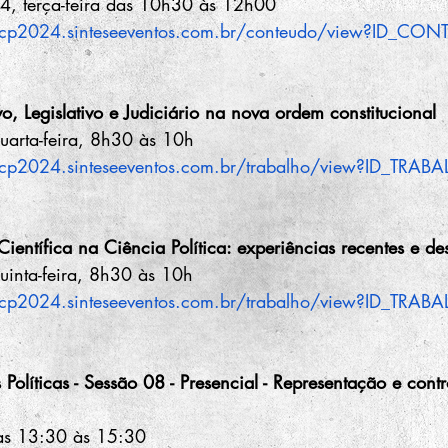
, terça-feira das 10h30 às 12h00
bcp2024.sinteseeventos.com.br/conteudo/view?ID_C
o, Legislativo e Judiciário na nova ordem constitucional
arta-feira, 8h30 às 10h
cp2024.sinteseeventos.com.br/trabalho/view?ID_TRA
ientífica na Ciência Política: experiências recentes e des
inta-feira, 8h30 às 10h
cp2024.sinteseeventos.com.br/trabalho/view?ID_TRA
 Políticas - Sessão 08 - Presencial - Representação e contr
s 13:30 às 15:30