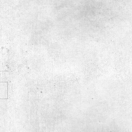
articipa do XV Seminário Discente
grama de Pós-Graduação em
a Política da USP