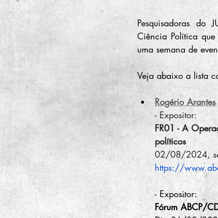
Pesquisadoras do J
Ciência Política qu
uma semana de event
Veja abaixo a lista 
Rogério Arantes
- Expositor:
FR01 - A Operaçã
políticos
02/08/2024, se
https://www.ab
- Expositor:
Fórum ABCP/CDE