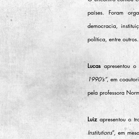
países. Foram orga
democracia, institui
política, entre outros.
Lucas 
apresentou o 
1990’s”
, em coautor
pela professora Nor
Luiz 
apresentou o tr
Institutions
”, em mesa