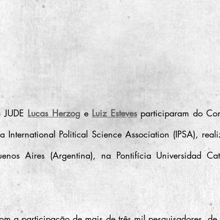
o JUDE 
Lucas Herzog
e 
Luiz Esteves
 participaram do Con
a International Political Science Association (IPSA), real
nos Aires (Argentina), na Pontifícia Universidad Cató
m a participação de mais de três mil pesquisadores, de 