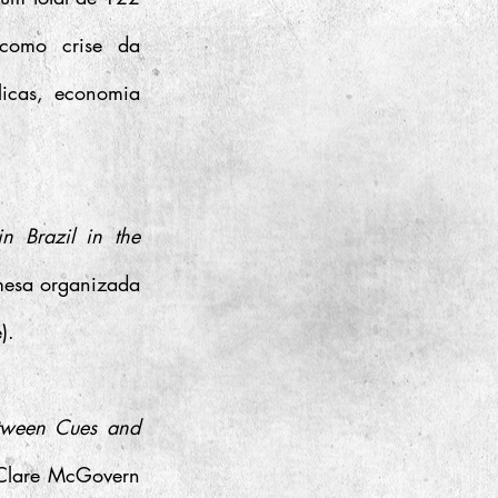
como crise da 
licas, economia 
 Brazil in the 
esa organizada 
).
tween Cues and 
 Clare McGovern 