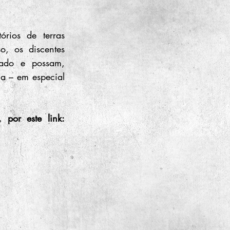
rios de terras 
, os discentes 
ado e possam, 
a – em especial 
As inscrições são gratuitas e estão abertas de 06/04/23 a 14/04/23, por este link: 