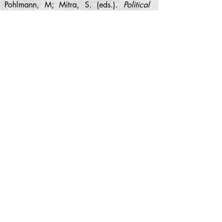
Pohlmann, M; Mitra, S. (eds.).
Political
Corruption and Organizational Crime
: The
Grey Fringes of Democracy and the Private
Economy. Springer VS, Wiesbaden,
2021, p. 153-183.
RODRIGUES, Fabiana A.; ARANTES,
Rogério B.
Supremo Tribunal Federal e a
presunção de inocência: ativismo,
contexto e ação estratégica
.
Revista de
Estudos Institucionais
, v. 6, p. 21-54,
2020.